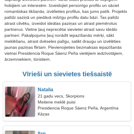
hobijiem un interesēm. Izveidojiet personīgo profilu un sāciet
romantiskas tikšanās, izvēlieties profilus, kas jums patīk. Projekts
palīdz saziņā un piedāvā milzīgu profilu datu bāzi. Tas palīdz
atrast cilvēku, izveidot ideālas paziņas un atrast piemērotus
partnerus. Vietne ļauj neprecētai sievietei atrast savu ideālo
partneri. Pakalpojums ļauj norādīt iepazīšanās mērķi, sākt
meklēšanu, atrast dvēseles palīgu, satikt draugu un izvēlēties
jaunas paziņas flirtam. Pievienojieties bezmaksas iepazīšanās
vietnei Presidencia Roque Sáenz Peña vietējiem iedzīvotājiem,
ārzemniekiem, tūristiem.
Vīrieši un sievietes tiešsaistē
Natalia
21 gadu vecs, Skorpions
Meitene meklē puisi
Presidencia Roque Sáenz Peña, Argentīna
Kāzas
Ilan