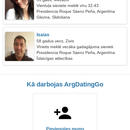
Vientuļa sieviete meklē vīru 32-43
Presidencia Roque Sáenz Peña, Argentīna
Glezna, Slidošana
Isaias
58 gadus vecs, Zivis
Vīrietis meklē vecāka gadagājuma sievieti
Presidencia Roque Sáenz Peña, Argentīna
Īslaicīgas attiecības
Kā darbojas ArgDatingGo
Pievienojies mums