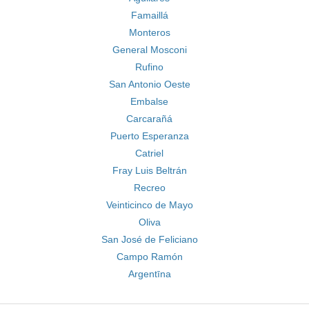
Famaillá
Monteros
General Mosconi
Rufino
San Antonio Oeste
Embalse
Carcarañá
Puerto Esperanza
Catriel
Fray Luis Beltrán
Recreo
Veinticinco de Mayo
Oliva
San José de Feliciano
Campo Ramón
Argentīna