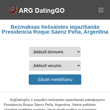
Bezmaksas tiešsaistes iepazīšanās
Presidencia Roque Sáenz Peña, Argentīna
ArgDatingGo ir populārs tiešsaistes iepazīšanās pakalpojums
Presidencia Roque Sáenz Peña, Argentīna. Vietne palīdzēs
saprātīgi izvēlēties partneri. Varat skatīt profilus ar kopīgiem