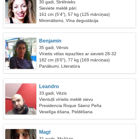
30 gadi, Strēlnieks
Sieviete meklē pāri
161 cm (5'4"), 57 kg (125 mārciņas)
Minimālisms, Vīna degustācija
Benjamin
35 gadi, Vērsis
Vīrietis vēlas iepazīties ar sievieti 28-32
182 cm (6'0"), 77 kg (169 mārciņas)
Panākumi, Literatūra
Leandro
33 gadi, Vēzis
Vientuļš vīrietis meklē sievu
Presidencia Roque Sáenz Peña
Veselīga ēšana, Peldēšana
Magt
31 gads, Mežāzis