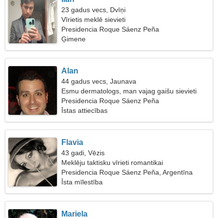
23 gadus vecs, Dvīņi
Vīrietis meklē sievieti
Presidencia Roque Sáenz Peña
Ģimene
Alan
44 gadus vecs, Jaunava
Esmu dermatologs, man vajag gaišu sievieti
Presidencia Roque Sáenz Peña
Īstas attiecības
Flavia
43 gadi, Vēzis
Meklēju taktisku vīrieti romantikai
Presidencia Roque Sáenz Peña, Argentīna
Īsta mīlestība
Mariela