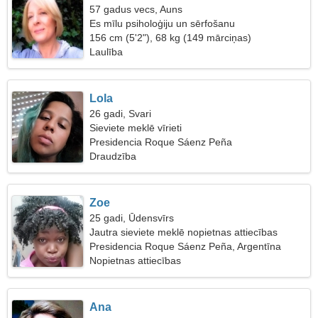
57 gadus vecs, Auns
Es mīlu psiholoģiju un sērfošanu
156 cm (5'2"), 68 kg (149 mārciņas)
Laulība
Lola
26 gadi, Svari
Sieviete meklē vīrieti
Presidencia Roque Sáenz Peña
Draudzība
Zoe
25 gadi, Ūdensvīrs
Jautra sieviete meklē nopietnas attiecības
Presidencia Roque Sáenz Peña, Argentīna
Nopietnas attiecības
Ana