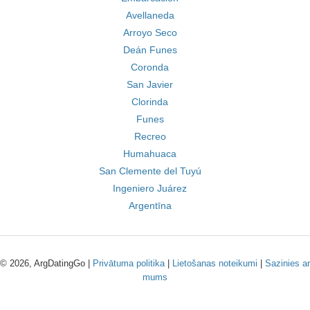
Avellaneda
Arroyo Seco
Deán Funes
Coronda
San Javier
Clorinda
Funes
Recreo
Humahuaca
San Clemente del Tuyú
Ingeniero Juárez
Argentīna
© 2026, ArgDatingGo |
Privātuma politika
|
Lietošanas noteikumi
|
Sazinies ar
mums