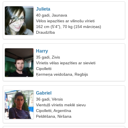
Julieta
40 gadi, Jaunava
Vēlos iepazīties ar vilinošu vīrieti
162 cm (5'4"), 70 kg (154 mārciņas)
Draudzība
Harry
35 gadi, Zivis
Vīrietis vēlas iepazīties ar sievieti
Cipolletti
Ķermeņa veidošana, Regbijs
Gabriel
36 gadi, Vērsis
Vientuļš vīrietis meklē sievu
Cipolletti, Argentīna
Peldēšana, Niršana