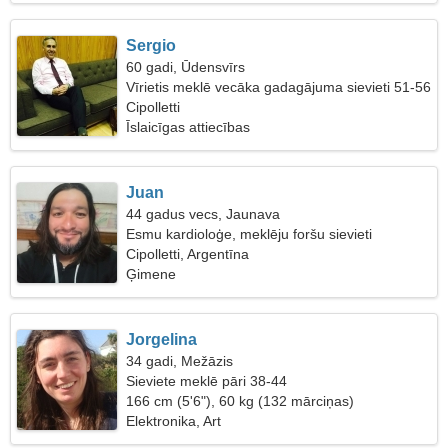
Sergio
60 gadi, Ūdensvīrs
Vīrietis meklē vecāka gadagājuma sievieti 51-56
Cipolletti
Īslaicīgas attiecības
Juan
44 gadus vecs, Jaunava
Esmu kardioloģe, meklēju foršu sievieti
Cipolletti, Argentīna
Ģimene
Jorgelina
34 gadi, Mežāzis
Sieviete meklē pāri 38-44
166 cm (5'6"), 60 kg (132 mārciņas)
Elektronika, Art