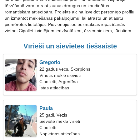
tērzēšanā varat atrast jaunus draugus un kandidātus
romantiskām attiecībām. Projekts aicina izveidot personīgo profilu
un izmantot meklēšanas pakalpojumu, lai atrastu un atlasītu
piemērotus lietotājus. Pievienojieties bezmaksas iepazīšanās
vietnei Cipolletti vietējiem iedzīvotājiem, ārzemniekiem, tūristiem.
Vīrieši un sievietes tiešsaistē
Gregorio
22 gadus vecs, Skorpions
Vīrietis meklē sievieti
Cipolletti, Argentīna
Īstas attiecības
Paula
25 gadi, Vēzis
Sieviete meklē vīrieti
Cipolletti
Nopietnas attiecības