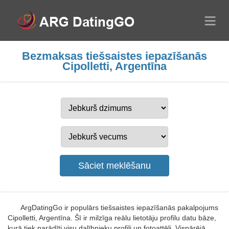
Bezmaksas tiešsaistes iepazīšanās
Cipolletti, Argentīna
ArgDatingGo ir populārs tiešsaistes iepazīšanās pakalpojums
Cipolletti, Argentīna. Šī ir milzīga reālu lietotāju profilu datu bāze,
kurā tiek parādīti visu dalībnieku profili un fotoattēli. Vispārējā