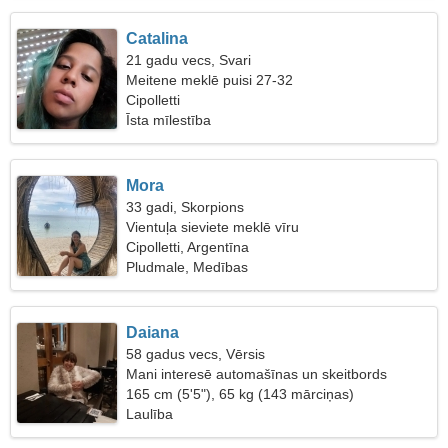
Catalina
21 gadu vecs, Svari
Meitene meklē puisi 27-32
Cipolletti
Īsta mīlestība
Mora
33 gadi, Skorpions
Vientuļa sieviete meklē vīru
Cipolletti, Argentīna
Pludmale, Medības
Daiana
58 gadus vecs, Vērsis
Mani interesē automašīnas un skeitbords
165 cm (5'5"), 65 kg (143 mārciņas)
Laulība