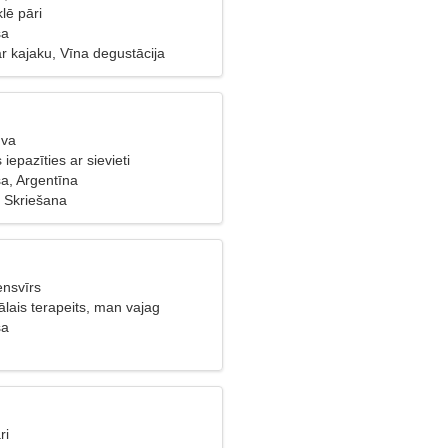
lē pāri
sa
r kajaku, Vīna degustācija
uva
s iepazīties ar sievieti
a, Argentīna
 Skriešana
ensvīrs
ais terapeits, man vajag
ieti
sa
ri