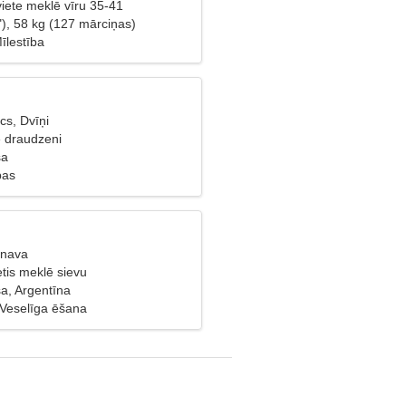
viete meklē vīru 35-41
"), 58 kg (127 mārciņas)
Mīlestība
cs, Dvīņi
ē draudzeni
sa
bas
unava
etis meklē sievu
a, Argentīna
 Veselīga ēšana