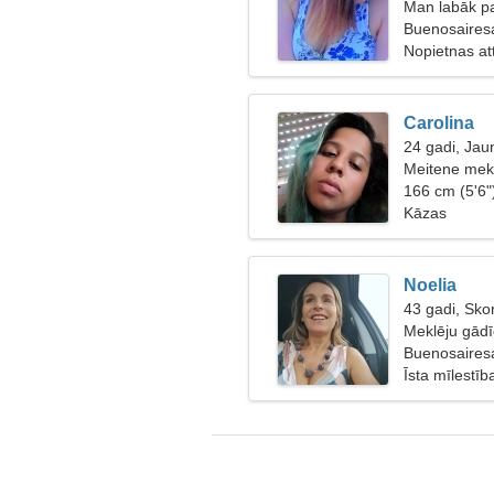
Man labāk pa
Buenosairesa
Nopietnas at
Carolina
24 gadi, Jau
Meitene mekl
166 cm (5'6"
Kāzas
Noelia
43 gadi, Sko
Meklēju gādī
Buenosairesa
Īsta mīlestīb