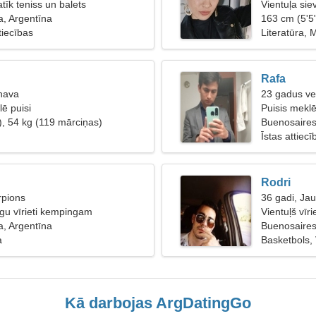
tīk teniss un balets
Vientuļa sie
, Argentīna
163 cm (5'5
tiecības
Literatūra, 
Rafa
nava
23 gadus ve
ē puisi
Puisis mekl
), 54 kg (119 mārciņas)
Buenosaire
Īstas attiecī
Rodri
rpions
36 gadi, Ja
gu vīrieti kempingam
Vientuļš vīri
, Argentīna
Buenosaires
a
Basketbols,
Kā darbojas ArgDatingGo