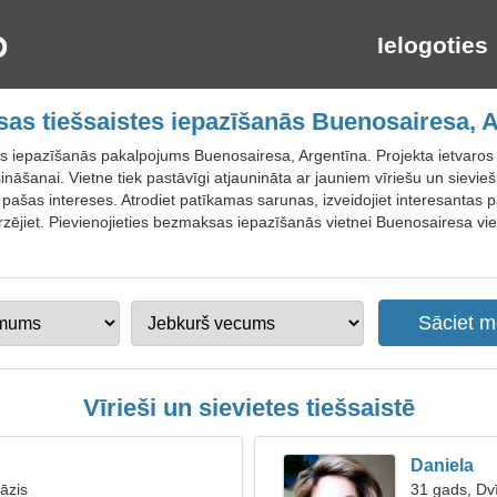
Ielogoties
as tiešsaistes iepazīšanās Buenosairesa, A
es iepazīšanās pakalpojums Buenosairesa, Argentīna. Projekta ietvaros
ināšanai. Vietne tiek pastāvīgi atjaunināta ar jauniem vīriešu un sievieš
pašas intereses. Atrodiet patīkamas sarunas, izveidojiet interesantas p
ērzējiet. Pievienojieties bezmaksas iepazīšanās vietnei Buenosairesa vi
Vīrieši un sievietes tiešsaistē
Daniela
āzis
31 gads, Dvī