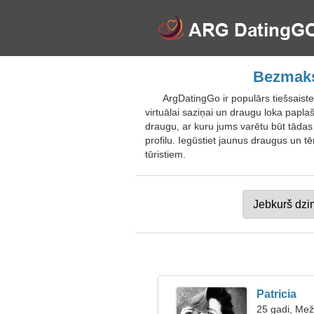
Bezmaks
ArgDatingGo ir populārs tiešsaist
virtuālai saziņai un draugu loka paplaš
draugu, ar kuru jums varētu būt tādas 
profilu. Iegūstiet jaunus draugus un t
tūristiem.
Patricia
25 gadi, Mež