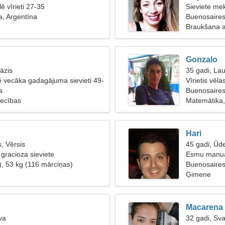
ē vīrieti 27-35
Sieviete mek
, Argentīna
Buenosaire
Braukšana a
Gonzalo
āzis
35 gadi, La
lē vecāka gadagājuma sievieti 49-
Vīrietis vēla
a
Buenosaires
tiecības
Matemātika,
Hari
, Vērsis
45 gadi, Ūd
 gracioza sieviete
Esmu manuāl
), 53 kg (116 mārciņas)
pieticīgu siev
Buenosaire
Ģimene
Macarena
va
32 gadi, Sva