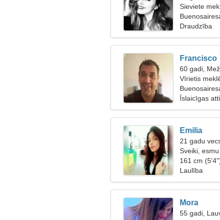
Sieviete mekl
Buenosairesa
Draudzība
Francisco
60 gadi, Mež
Vīrietis mek
57
Buenosaires
Īslaicīgas at
Emilia
21 gadu vecs
Sveiki, esmu
161 cm (5'4"
Laulība
Mora
55 gadi, Lau